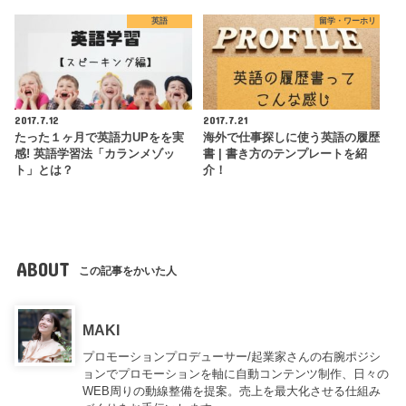
英語
留学・ワーホリ
2017.7.12
2017.7.21
たった１ヶ月で英語力UPをを実
海外で仕事探しに使う英語の履歴
感! 英語学習法「カランメゾッ
書 | 書き方のテンプレートを紹
ト」とは？
介！
ABOUT
この記事をかいた人
MAKI
プロモーションプロデューサー/起業家さんの右腕ポジシ
ョンでプロモーションを軸に自動コンテンツ制作、日々の
WEB周りの動線整備を提案。売上を最大化させる仕組み