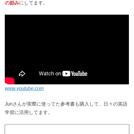
の励み
にしてます。
www.youtube.com
Junさんが実際に使ってた参考書も購入して、日々の英語
学習に活用してます。
G