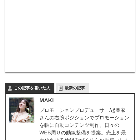
いる
の
で、
初心
者へ
の敷
居が
低
い。
この記事を書いた人
最新の記事
MAKI
プロモーションプロデューサー/起業家
さんの右腕ポジションでプロモーション
を軸に自動コンテンツ制作、日々の
WEB周りの動線整備を提案。売上を最
大化させる仕組みづくりをお手伝いしま