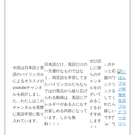
m
楽
7
a
天
n
参
z
市
e
考
o
場
t
n
書
紹
介
www.maki-
し
bit.com
て
ま
す
ぜひ試
日本語だけ、英語だけの
↓ ポチ
↓
今回は日本語と英
しに彼
一方通行なものではな
ッと応
語のバイリンガル
らのチ
く、両言語を学習してき
援のワ
によるオススメの
ャンネ
たバイリンガルたちなら
ンクリ
youtubeチャンネ
ルをの
ナ
ではの視点から繰り広げ
ックを
ルを紹介しまし
ぞいて
タ
られる動画は、英語にア
してく
リ
た。わたしはこの
みるこ
ア
レルギーがある人にも十
れたら
チャンネルを実際
とをお
な
分楽しめる内容になって
嬉しい
っ
に英語学習に取り
すすめ
ち
います、しかも無
です(*
入れています。
します
ゃ
料！！！
´ω｀*)
ん
＾＾