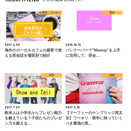
留学・ワーホリ
英語
2017.6.20
2016.10.13
海外のローカルカフェの接客で使
バンクーバーで"Meetup"を上手
える英会話を場面別で紹介
に活用して、英会…
英語
英語
2017.7.29
2017.4.18
欧米人は小学生からプレゼン能力
【マーフィーのケンブリッジ英文
を鍛えている？子供たちのプレゼ
法】ワーホリ・留学に持っていく
ン力を鍛える…
べき最強の英…