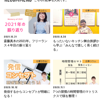
こちらの記事も人気です。
仕事コラム
仕事コラム
2021.12.31
2020.8.30
斎藤真木の2021年。フリーラン
もったいないキッチン舞台挨拶か
ス４年目の振り返り
ら学ぶ「みんなで楽しく長く続け
る」
仕事コラム
仕事コラム
2020.10.12
2020.11.1
発信するからコンセプトが明確に
7つの習慣の時間管理のマトリス
なる！
クスで頭を整理！