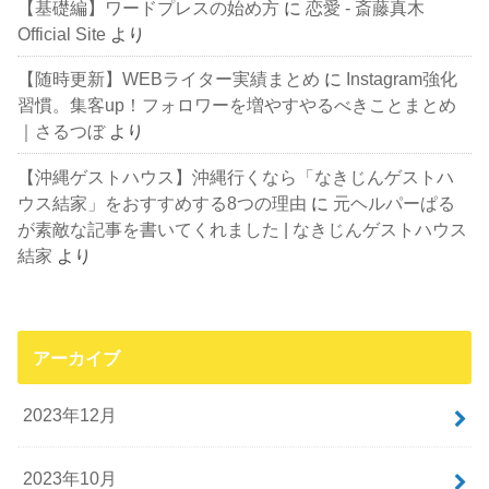
【基礎編】ワードプレスの始め方
に
恋愛 - 斎藤真木
Official Site
より
【随時更新】WEBライター実績まとめ
に
Instagram強化
習慣。集客up！フォロワーを増やすやるべきことまとめ
｜さるつぼ
より
【沖縄ゲストハウス】沖縄行くなら「なきじんゲストハ
ウス結家」をおすすめする8つの理由
に
元ヘルパーぱる
が素敵な記事を書いてくれました | なきじんゲストハウス
結家
より
アーカイブ
2023年12月
2023年10月