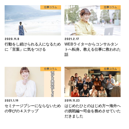
仕事コラム
仕事コラム
2020.11.8
2021.2.17
行動をし続けられる人になるため
WEBライターからコンサルタン
に「言葉」に気をつける
トへ転身。教える仕事に救われた
話
仕事コラム
仕事コラム
2021.1.19
2019.11.23
セミナージプシーにならないため
はじめたひとのはじめ方〜海外へ
の学びの４ステップ
の挑戦編〜司会を務めさせていた
だきました