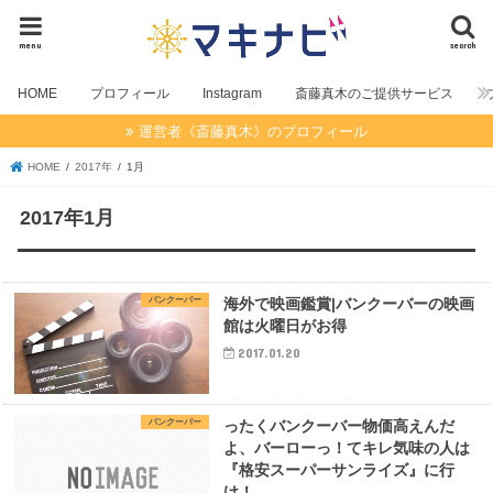
menu
search
HOME
プロフィール
Instagram
斎藤真木のご提供サービス
運営者《斎藤真木》のプロフィール
HOME
2017年
1月
2017年1月
バンクーバー
海外で映画鑑賞|バンクーバーの映画
館は火曜日がお得
2017.01.20
バンクーバー
ったくバンクーバー物価高えんだ
よ、バーローっ！てキレ気味の人は
『格安スーパーサンライズ』に行
け！