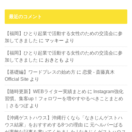
最近のコメント
【福岡】ひとり起業で活動する女性のための交流会に参
加してきました
に
マッキー
より
【福岡】ひとり起業で活動する女性のための交流会に参
加してきました
に
おきとも
より
【基礎編】ワードプレスの始め方
に
恋愛 - 斎藤真木
Official Site
より
【随時更新】WEBライター実績まとめ
に
Instagram強化
習慣。集客up！フォロワーを増やすやるべきことまとめ
｜さるつぼ
より
【沖縄ゲストハウス】沖縄行くなら「なきじんゲストハ
ウス結家」をおすすめする8つの理由
に
元ヘルパーぱる
が素敵な記事を書いてくれました | なきじんゲストハウス