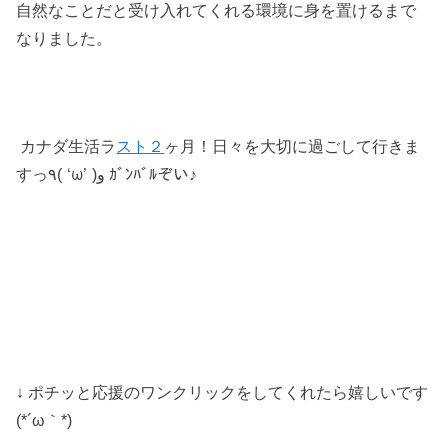
自然なことだと受け入れてくれる環境に身を置けるまで
なりました。
カナダ生活ラ
スト２
ヶ月！日々を大切に過ごして行きま
‘ω’
すっ
٩
(
)
و
ｶﾞﾝﾊﾞﾙぞい♪
↓ ポチッと応援のワンクリックをしてくれたら嬉しいです
(*´ω｀*)