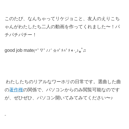
このたび、なんちゃってリケジョこと、友人のえりこち
ゃんがわたしたち二人の動画を作ってくれました〜！パ
チパチパチー！
good job mate
◖
·
˳
♪
⁎
˚
♫
(*ﾟ▽ﾟﾉﾉﾞ☆ﾊﾟﾁﾊﾟﾁ
わたしたちのリアルなワーホリの日常です。選曲した曲
の
著作権
の関係で、パソコンからのみ閲覧可能なのです
が、ぜひぜひ、パソコン開いてみてみてください〜♪