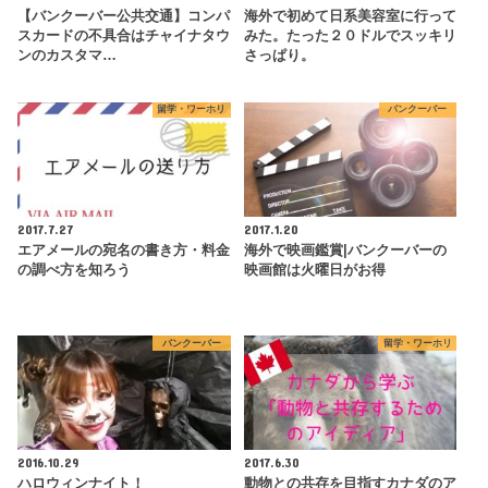
【バンクーバー公共交通】コンパ
海外で初めて日系美容室に行って
スカードの不具合はチャイナタウ
みた。たった２０ドルでスッキリ
ンのカスタマ…
さっぱり。
留学・ワーホリ
バンクーバー
2017.7.27
2017.1.20
エアメールの宛名の書き方・料金
海外で映画鑑賞|バンクーバーの
の調べ方を知ろう
映画館は火曜日がお得
バンクーバー
留学・ワーホリ
2016.10.29
2017.6.30
ハロウィンナイト！
動物との共存を目指すカナダのア