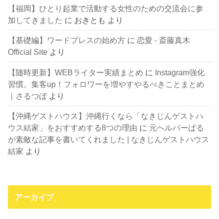
【福岡】ひとり起業で活動する女性のための交流会に参
加してきました
に
おきとも
より
【基礎編】ワードプレスの始め方
に
恋愛 - 斎藤真木
Official Site
より
【随時更新】WEBライター実績まとめ
に
Instagram強化
習慣。集客up！フォロワーを増やすやるべきことまとめ
｜さるつぼ
より
【沖縄ゲストハウス】沖縄行くなら「なきじんゲストハ
ウス結家」をおすすめする8つの理由
に
元ヘルパーぱる
が素敵な記事を書いてくれました | なきじんゲストハウス
結家
より
アーカイブ