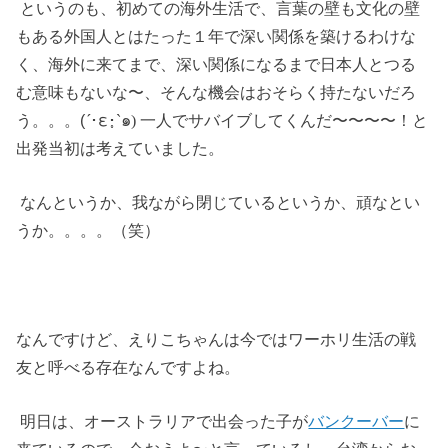
というのも、初めての海外生活で、言葉の壁も文化の壁
もある外国人とはたった１年で深い関係を築けるわけな
く、海外に来てまで、深い関係になるまで日本人とつる
む意味もないな〜、そんな機会はおそらく持たないだろ
´
ε
う。。。(
･
･̥
ˋ
๑)
一人でサバイブしてくんだ〜〜〜〜！と
出発当初は考えていました。
なんというか、我ながら閉じているというか、頑なとい
うか。。。。（笑）
なんですけど、えりこちゃんは今ではワーホリ生活の戦
友と呼べる存在なんですよね。
明日は、オーストラリアで出会った子が
バンクーバー
に