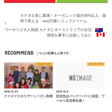
カナダ土産に最適！オーガニック成分90%以上。薬
局で買える「eos]可愛いリップクリーム
ワーホリ２大人気国 カナダとオーストラリアの生活
環境を勝手に比較してみた
RECOMMEND
こちらの記事も人気です。
バンクーバー
バンクーバー
2016.12.25
2016.10.8
クリスマスホリデーシーズン到来
定住先はバンクーバーに決定。ワ
ーホリ生活再出発！