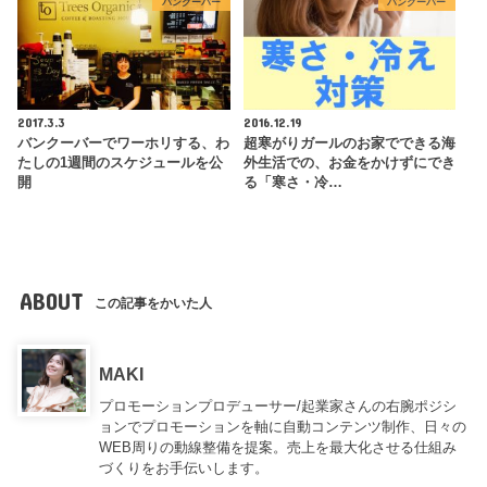
バンクーバー
バンクーバー
2017.3.3
2016.12.19
バンクーバーでワーホリする、わ
超寒がりガールのお家でできる海
たしの1週間のスケジュールを公
外生活での、お金をかけずにでき
開
る「寒さ・冷…
ABOUT
この記事をかいた人
MAKI
プロモーションプロデューサー/起業家さんの右腕ポジシ
ョンでプロモーションを軸に自動コンテンツ制作、日々の
WEB周りの動線整備を提案。売上を最大化させる仕組み
づくりをお手伝いします。