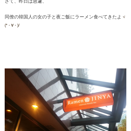
さて、昨日は急遽、
同僚の韓国人の女の子と夜ご飯にラーメン食べてきたよ
ヾ
(*・∀・)/