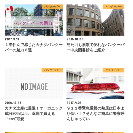
バンクーバー
バンクーバー
2017.9.19
2016.10.20
１年住んで感じたカナダバンクー
見た目も素敵で便利なバンクーバ
バーの魅力６選
ー中央図書館をご紹介
バンクーバー
バンクーバー
2016.10.26
2017.4.23
カナダ土産に最適！オーガニック
９１１番緊急通報の敷居は日本よ
成分90%以上。薬局で買える
り低い！？そんなに簡単に警察呼
「eos]可愛…
んじゃってい…