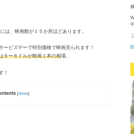
内には、映画館が１５か所ほどあります。
I
サービズデーで特別価格で映画見られます！
は６〜８ドルが映画１本の相
場。
す！
ntents
[
show
]