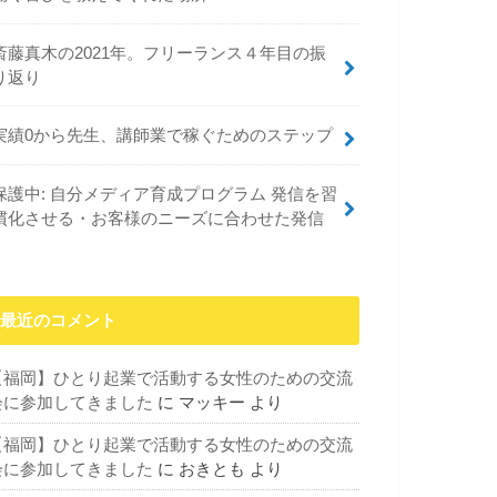
斎藤真木の2021年。フリーランス４年目の振
り返り
実績0から先生、講師業で稼ぐためのステップ
保護中: 自分メディア育成プログラム 発信を習
慣化させる・お客様のニーズに合わせた発信
最近のコメント
【福岡】ひとり起業で活動する女性のための交流
会に参加してきました
に
マッキー
より
【福岡】ひとり起業で活動する女性のための交流
会に参加してきました
に
おきとも
より