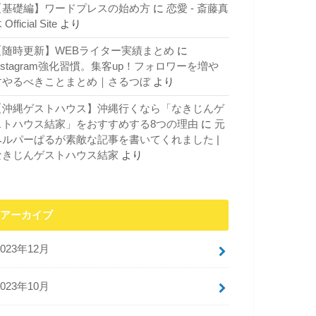
【基礎編】ワードプレスの始め方
に
恋愛 - 斎藤真
 Official Site
より
【随時更新】WEBライター実績まとめ
に
nstagram強化習慣。集客up！フォロワーを増や
すやるべきことまとめ｜さるつぼ
より
【沖縄ゲストハウス】沖縄行くなら「なきじんゲ
ストハウス結家」をおすすめする8つの理由
に
元
ヘルパーぱるが素敵な記事を書いてくれました |
なきじんゲストハウス結家
より
アーカイブ
2023年12月
2023年10月