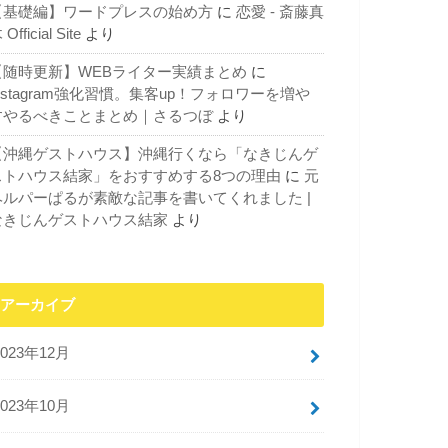
【基礎編】ワードプレスの始め方
に
恋愛 - 斎藤真
 Official Site
より
【随時更新】WEBライター実績まとめ
に
nstagram強化習慣。集客up！フォロワーを増や
すやるべきことまとめ｜さるつぼ
より
【沖縄ゲストハウス】沖縄行くなら「なきじんゲ
ストハウス結家」をおすすめする8つの理由
に
元
ヘルパーぱるが素敵な記事を書いてくれました |
なきじんゲストハウス結家
より
アーカイブ
2023年12月
2023年10月