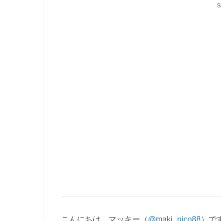
S
こんにちは、マッキー（
@maki_nico88
）です