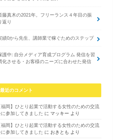
斎藤真木の2021年。フリーランス４年目の振
り返り
実績0から先生、講師業で稼ぐためのステップ
保護中: 自分メディア育成プログラム 発信を習
慣化させる・お客様のニーズに合わせた発信
最近のコメント
【福岡】ひとり起業で活動する女性のための交流
会に参加してきました
に
マッキー
より
【福岡】ひとり起業で活動する女性のための交流
会に参加してきました
に
おきとも
より