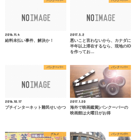
バンクーバー
バンクーバー
2016.11.4
2017.5.2
給料未払い事件、解決か！
悪いこと言わないから、カナダに
半年以上滞在するなら、現地のID
を作ってお…
バンクーバー
バンクーバー
2016.10.17
2017.1.20
プチインターネット難民せいかつ
海外で映画鑑賞|バンクーバーの
映画館は火曜日がお得
グルメ
バンクーバー