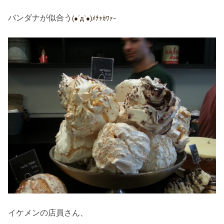
バンダナが似合う
(●´д`●)ﾒﾁｬｶﾜｧｰ
イケメンの店員さん、