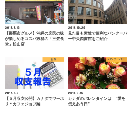
2018.8.12
2016.10.20
【那覇市グルメ】沖縄の庶民の味
見た目も素敵で便利なバンクーバ
が楽しめるコスパ抜群の「三笠食
ー中央図書館をご紹介
堂」松山店
お金
バンクーバー
2017.6.4
2017.2.15
【５月収支公開】カナダでワーホ
カナダのバレンタインは ”愛を
リ＊カフェジョブ編
伝えあう日”