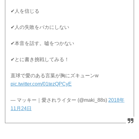
✔︎人を信じる
✔︎人の失敗をバカにしない
✔︎本音を話す。嘘をつかない
✔︎とに書き挑戦してみる！
直球で愛のある言葉が胸にズキューンw
pic.twitter.com/01tezQPCyE
— マッキー｜愛されライター (@maki_88s)
2018年
11月24日