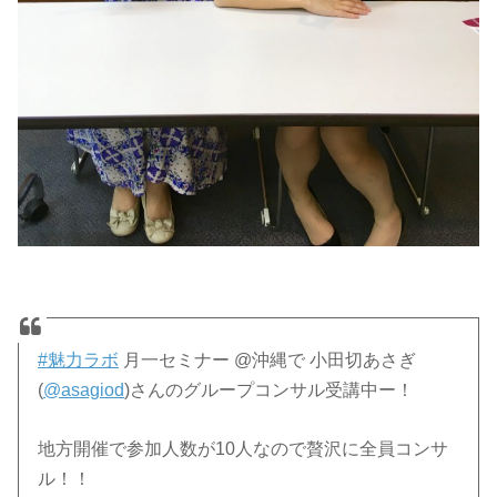
#魅力ラボ
月一セミナー @沖縄で 小田切あさぎ
(
@asagiod
)さんのグループコンサル受講中ー！
地方開催で参加人数が10人なので贅沢に全員コンサ
ル！！