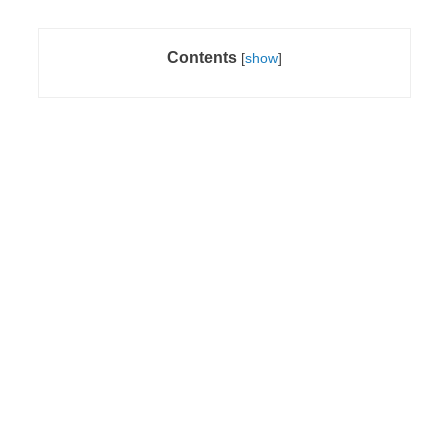
Contents
[
show
]