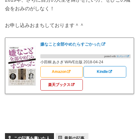
会をおみのがしなく！
お申し込みおまちしております＾＾
嫌なこと全部やめたらすごかった
posted with
ヨメレバ
小田桐 あさぎ WAVE出版 2018-04-24
Amazon
Kindle
楽天ブックス
この記事を書いた人
最新の記事