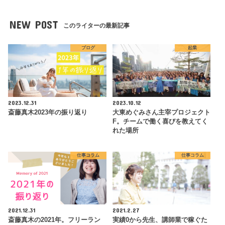
NEW POST
このライターの最新記事
ブログ
起業
2023.12.31
2023.10.12
斎藤真木2023年の振り返り
大東めぐみさん主宰プロジェクト
F。チームで働く喜びを教えてく
れた場所
仕事コラム
仕事コラム
2021.12.31
2021.2.27
斎藤真木の2021年。フリーラン
実績0から先生、講師業で稼ぐた