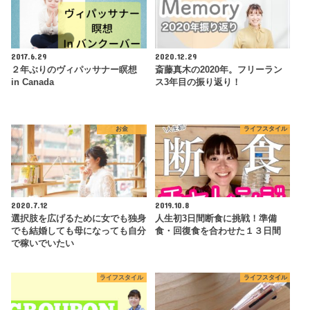
2017.6.29
2020.12.29
２年ぶりのヴィパッサナー瞑想
斎藤真木の2020年。フリーラン
in Canada
ス3年目の振り返り！
お金
ライフスタイル
2020.7.12
2019.10.8
選択肢を広げるために女でも独身
人生初3日間断食に挑戦！準備
でも結婚しても母になっても自分
食・回復食を合わせた１３日間
で稼いでいたい
ライフスタイル
ライフスタイル