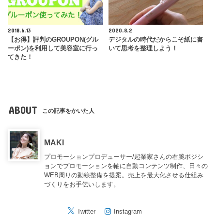
2018.6.13
2020.8.2
【お得】評判のGROUPON(グル
デジタルの時代だからこそ紙に書
ーポン)を利用して美容室に行っ
いて思考を整理しよう！
てきた！
ABOUT
この記事をかいた人
MAKI
プロモーションプロデューサー/起業家さんの右腕ポジシ
ョンでプロモーションを軸に自動コンテンツ制作、日々の
WEB周りの動線整備を提案。売上を最大化させる仕組み
づくりをお手伝いします。
Twitter
Instagram