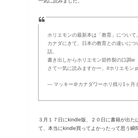
一気に読みました。
ホリエモンの最新本は「教育」について
カナダにきて、日本の教育との違いにつ
話。
書き出しからホリエモン節炸裂の口調w
さて一気に読みますかー。#ホリエモン pic.twi
— マッキー＠カナダワーホリ残り1ヶ月 (@ma
３月１７日にkindle版、２０日に書籍が
て、本当にkindle買ってよかったって思う瞬