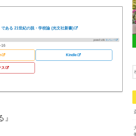
である 21世紀の脱・学校論 (光文社新書)
posted with
ヨメレバ
-16
n
Kindle
クス
る』