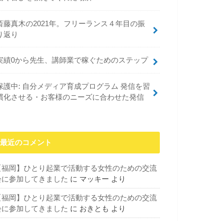
斎藤真木の2021年。フリーランス４年目の振
り返り
実績0から先生、講師業で稼ぐためのステップ
保護中: 自分メディア育成プログラム 発信を習
慣化させる・お客様のニーズに合わせた発信
最近のコメント
【福岡】ひとり起業で活動する女性のための交流
会に参加してきました
に
マッキー
より
【福岡】ひとり起業で活動する女性のための交流
会に参加してきました
に
おきとも
より