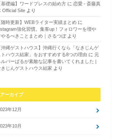
【基礎編】ワードプレスの始め方
に
恋愛 - 斎藤真
 Official Site
より
【随時更新】WEBライター実績まとめ
に
nstagram強化習慣。集客up！フォロワーを増や
すやるべきことまとめ｜さるつぼ
より
【沖縄ゲストハウス】沖縄行くなら「なきじんゲ
ストハウス結家」をおすすめする8つの理由
に
元
ヘルパーぱるが素敵な記事を書いてくれました |
なきじんゲストハウス結家
より
アーカイブ
2023年12月
2023年10月